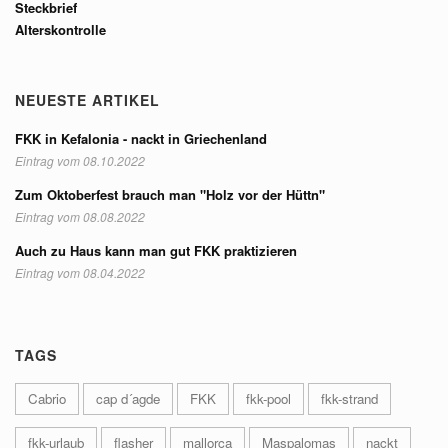
Steckbrief
Alterskontrolle
NEUESTE ARTIKEL
FKK in Kefalonia - nackt in Griechenland
Eintrag vom 08.10.2022
Zum Oktoberfest brauch man "Holz vor der Hüttn"
Eintrag vom 08.08.2022
Auch zu Haus kann man gut FKK praktizieren
Eintrag vom 08.04.2022
TAGS
Cabrio
cap d´agde
FKK
fkk-pool
fkk-strand
fkk-urlaub
flasher
mallorca
Maspalomas
nackt