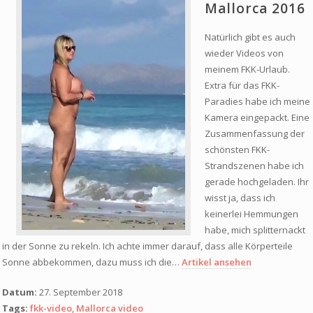
Mallorca 2016
Alterskontrolle
Natürlich gibt es auch
wieder Videos von
meinem FKK-Urlaub.
Extra für das FKK-
Paradies habe ich meine
Kamera eingepackt. Eine
Zusammenfassung der
schönsten FKK-
Strandszenen habe ich
gerade hochgeladen. Ihr
wisst ja, dass ich
keinerlei Hemmungen
habe, mich splitternackt
in der Sonne zu rekeln. Ich achte immer darauf, dass alle Körperteile
Sonne abbekommen, dazu muss ich die…
Artikel ansehen
Datum:
27. September 2018
Tags:
fkk-video
,
Mallorca video