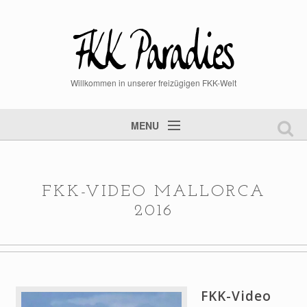
Willkommen in unserer freizügigen FKK-Welt
MENU
Startseite
FKK Videos
FKK-VIDEO MALLORCA
FKK Bilder
2016
aktuelle News
Mitglied werden
Mitgliederlogin
FKK-Video
Steckbrief