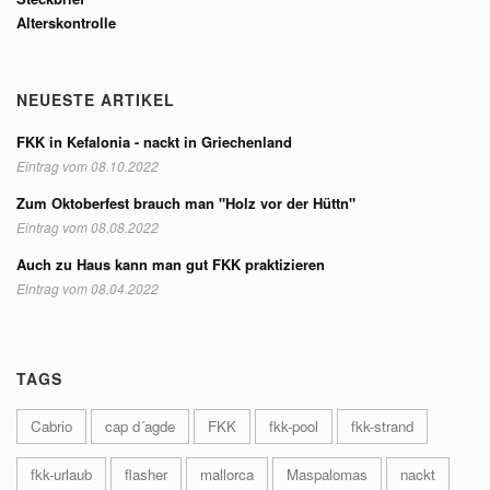
Alterskontrolle
NEUESTE ARTIKEL
FKK in Kefalonia - nackt in Griechenland
Eintrag vom 08.10.2022
Zum Oktoberfest brauch man "Holz vor der Hüttn"
Eintrag vom 08.08.2022
Auch zu Haus kann man gut FKK praktizieren
Eintrag vom 08.04.2022
TAGS
Cabrio
cap d´agde
FKK
fkk-pool
fkk-strand
fkk-urlaub
flasher
mallorca
Maspalomas
nackt