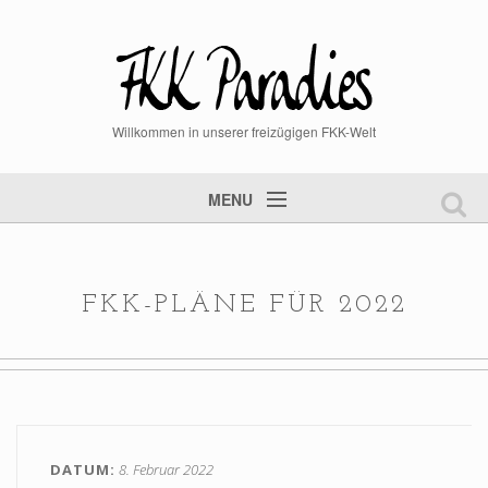
Willkommen in unserer freizügigen FKK-Welt
MENU
Startseite
FKK Videos
FKK-PLÄNE FÜR 2022
FKK Bilder
aktuelle News
Mitglied werden
Mitgliederlogin
DATUM
8. Februar 2022
Steckbrief