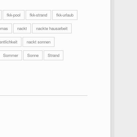
fkk-pool
fkk-strand
fkk-urlaub
omas
nackt
nackte hausarbeit
entlichkeit
nackt sonnen
Sommer
Sonne
Strand