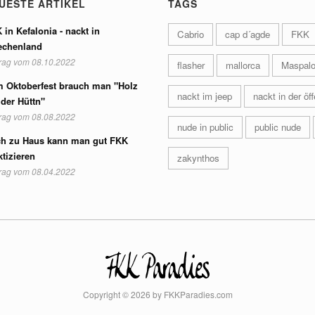
UESTE ARTIKEL
TAGS
 in Kefalonia - nackt in
Cabrio
cap d´agde
FKK
echenland
trag vom 08.10.2022
flasher
mallorca
Maspal
 Oktoberfest brauch man "Holz
nackt im jeep
nackt in der öff
 der Hüttn"
trag vom 08.08.2022
nude in public
public nude
h zu Haus kann man gut FKK
ktizieren
zakynthos
trag vom 08.04.2022
Copyright © 2026 by FKKParadies.com