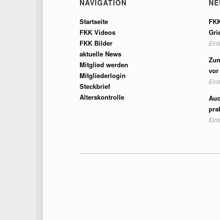
NAVIGATION
NE
Startseite
FKK
FKK Videos
Gri
FKK Bilder
Ein
aktuelle News
Zum
Mitglied werden
vor
Mitgliederlogin
Ein
Steckbrief
Alterskontrolle
Auc
pra
Ein