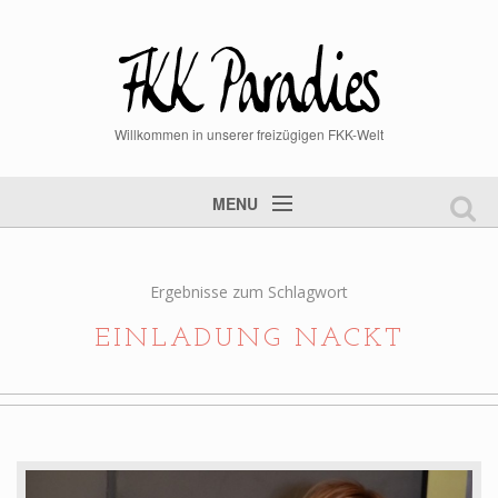
Willkommen in unserer freizügigen FKK-Welt
MENU
Startseite
FKK Videos
Ergebnisse zum Schlagwort
FKK Bilder
EINLADUNG NACKT
aktuelle News
Mitglied werden
Mitgliederlogin
Steckbrief