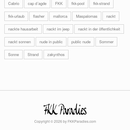
Cabrio
cap d´agde
FKK
fkk-pool
fkk-strand
fkk-urlaub
flasher
mallorca
Maspalomas
nackt
nackte hausarbeit
nackt im jeep
nackt in der öffentlichkeit
nackt sonnen
nude in public
public nude
Sommer
Sonne
Strand
zakynthos
Copyright © 2026 by FKKParadies.com