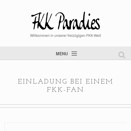
Willkommen in unserer freizügigen FKK-Welt
MENU
Startseite
FKK Videos
EINLADUNG BEI EINEM
FKK Bilder
FKK-FAN
aktuelle News
Mitglied werden
Mitgliederlogin
Steckbrief