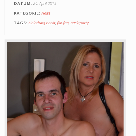
DATUM
24. April 2015
Alterskontrolle
KATEGORIE
News
TAGS
einladung nackt
,
fkk-fan
,
nacktparty