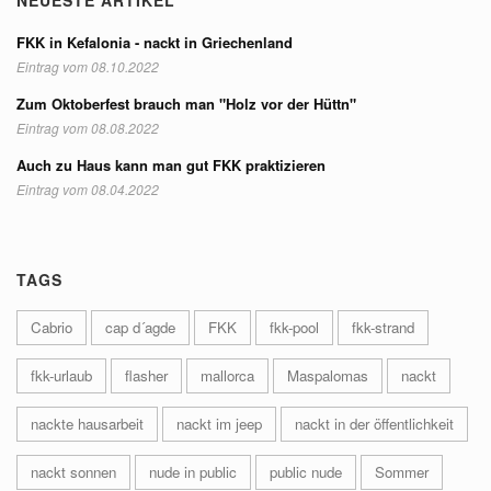
NEUESTE ARTIKEL
FKK in Kefalonia - nackt in Griechenland
Eintrag vom 08.10.2022
Zum Oktoberfest brauch man "Holz vor der Hüttn"
Eintrag vom 08.08.2022
Auch zu Haus kann man gut FKK praktizieren
Eintrag vom 08.04.2022
TAGS
Cabrio
cap d´agde
FKK
fkk-pool
fkk-strand
fkk-urlaub
flasher
mallorca
Maspalomas
nackt
nackte hausarbeit
nackt im jeep
nackt in der öffentlichkeit
nackt sonnen
nude in public
public nude
Sommer