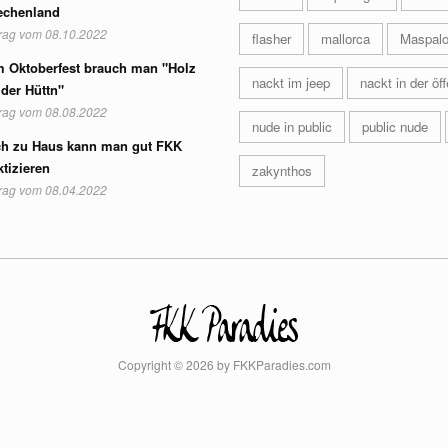
echenland
trag vom 08.10.2022
flasher
mallorca
Maspal
 Oktoberfest brauch man "Holz
nackt im jeep
nackt in der öff
 der Hüttn"
trag vom 08.08.2022
nude in public
public nude
h zu Haus kann man gut FKK
ktizieren
zakynthos
trag vom 08.04.2022
Copyright © 2026 by FKKParadies.com