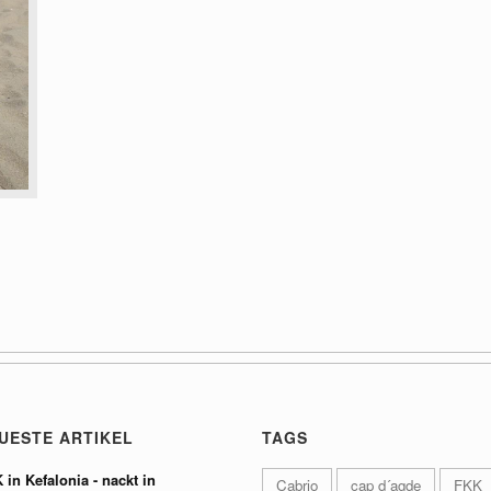
UESTE ARTIKEL
TAGS
 in Kefalonia - nackt in
Cabrio
cap d´agde
FKK