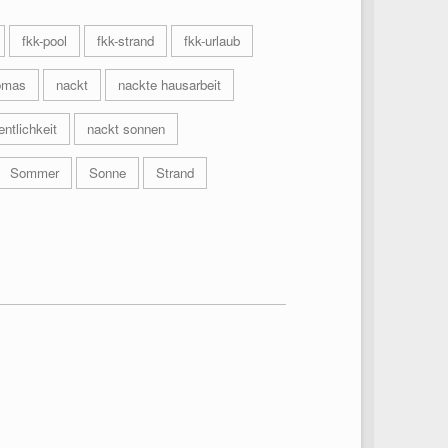
fkk-pool
fkk-strand
fkk-urlaub
omas
nackt
nackte hausarbeit
entlichkeit
nackt sonnen
Sommer
Sonne
Strand