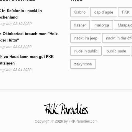
 in Kefalonia - nackt in
Cabrio
cap d´agde
FKK
echenland
trag vom 08.10.2022
flasher
mallorca
Maspal
 Oktoberfest brauch man "Holz
nackt im jeep
nackt in der öff
 der Hüttn"
trag vom 08.08.2022
nude in public
public nude
h zu Haus kann man gut FKK
ktizieren
zakynthos
trag vom 08.04.2022
Copyright © 2026 by FKKParadies.com