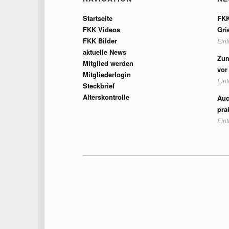
Startseite
FKK
FKK Videos
Gri
FKK Bilder
Ein
aktuelle News
Zum
Mitglied werden
vor
Mitgliederlogin
Ein
Steckbrief
Alterskontrolle
Auc
pra
Ein