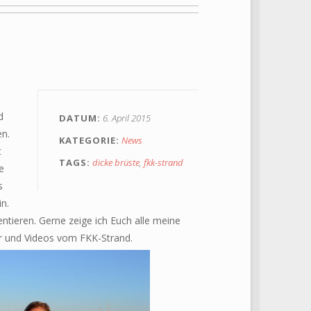
d
DATUM
6. April 2015
en.
KATEGORIE
News
t
TAGS
dicke brüste
,
fkk-strand
e
s
n.
entieren. Gerne zeige ich Euch alle meine
er und Videos vom FKK-Strand.