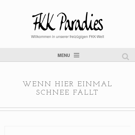
Willkommen in unserer freizügigen FKK-Welt
MENU
Startseite
FKK Videos
WENN HIER EINMAL
FKK Bilder
SCHNEE FÄLLT
aktuelle News
Mitglied werden
Mitgliederlogin
Steckbrief