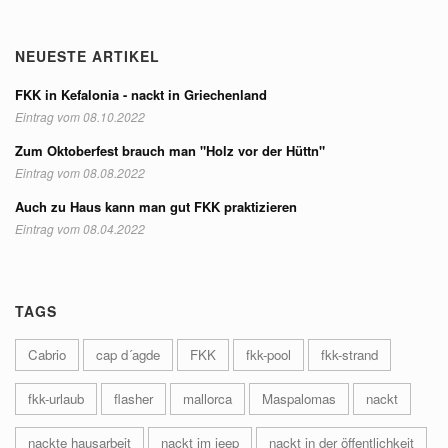
NEUESTE ARTIKEL
FKK in Kefalonia - nackt in Griechenland
Eintrag vom 08.10.2022
Zum Oktoberfest brauch man "Holz vor der Hüttn"
Eintrag vom 08.08.2022
Auch zu Haus kann man gut FKK praktizieren
Eintrag vom 08.04.2022
TAGS
Cabrio
cap d´agde
FKK
fkk-pool
fkk-strand
fkk-urlaub
flasher
mallorca
Maspalomas
nackt
nackte hausarbeit
nackt im jeep
nackt in der öffentlichkeit