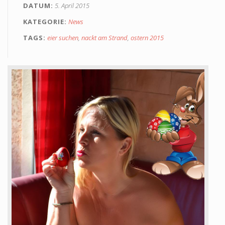
DATUM
5. April 2015
Alterskontrolle
KATEGORIE
News
TAGS
eier suchen
,
nackt am Strand
,
ostern 2015