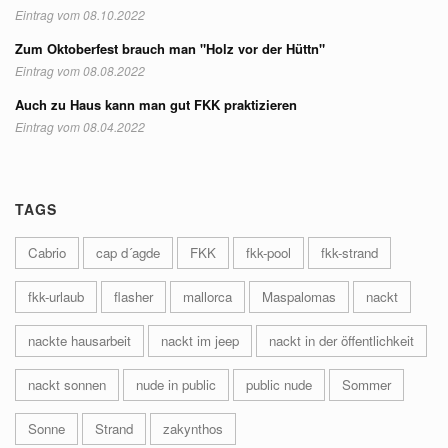
Eintrag vom 08.10.2022
Zum Oktoberfest brauch man "Holz vor der Hüttn"
Eintrag vom 08.08.2022
Auch zu Haus kann man gut FKK praktizieren
Eintrag vom 08.04.2022
TAGS
Cabrio
cap d´agde
FKK
fkk-pool
fkk-strand
fkk-urlaub
flasher
mallorca
Maspalomas
nackt
nackte hausarbeit
nackt im jeep
nackt in der öffentlichkeit
nackt sonnen
nude in public
public nude
Sommer
Sonne
Strand
zakynthos