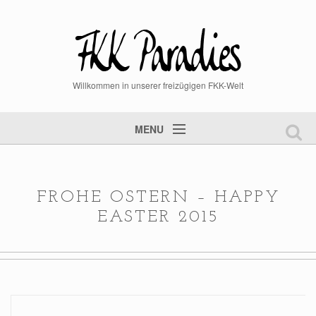
Willkommen in unserer freizügigen FKK-Welt
MENU
Startseite
FKK Videos
FROHE OSTERN – HAPPY
FKK Bilder
EASTER 2015
aktuelle News
Mitglied werden
Mitgliederlogin
Steckbrief