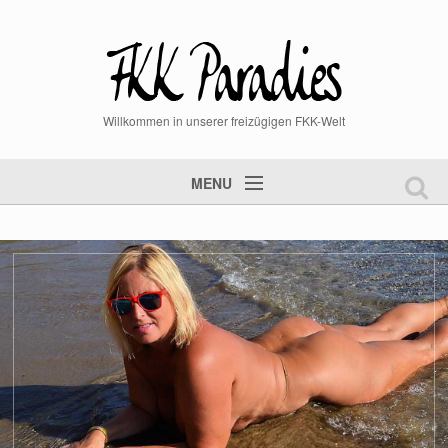
Willkommen in unserer freizügigen FKK-Welt
MENU
Startseite
FKK Videos
FKK Bilder
aktuelle News
Mitglied werden
Mitgliederlogin
Steckbrief