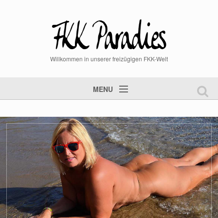
Willkommen in unserer freizügigen FKK-Welt
MENU
Startseite
FKK Videos
FKK Bilder
aktuelle News
Mitglied werden
Mitgliederlogin
Steckbrief