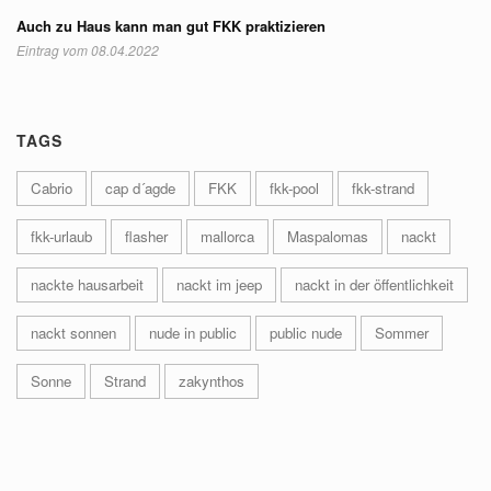
Auch zu Haus kann man gut FKK praktizieren
Eintrag vom 08.04.2022
TAGS
Cabrio
cap d´agde
FKK
fkk-pool
fkk-strand
fkk-urlaub
flasher
mallorca
Maspalomas
nackt
nackte hausarbeit
nackt im jeep
nackt in der öffentlichkeit
nackt sonnen
nude in public
public nude
Sommer
Sonne
Strand
zakynthos