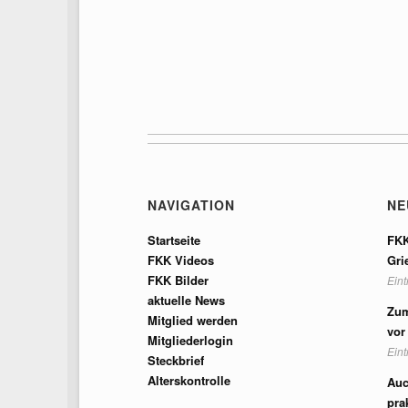
NAVIGATION
NE
Startseite
FKK
FKK Videos
Gri
FKK Bilder
Ein
aktuelle News
Zum
Mitglied werden
vor
Mitgliederlogin
Ein
Steckbrief
Alterskontrolle
Auc
pra