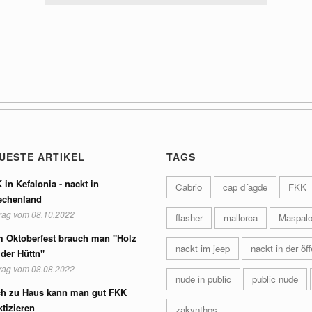
UESTE ARTIKEL
TAGS
 in Kefalonia - nackt in
Cabrio
cap d´agde
FKK
echenland
trag vom 08.10.2022
flasher
mallorca
Maspal
 Oktoberfest brauch man "Holz
nackt im jeep
nackt in der öff
 der Hüttn"
trag vom 08.08.2022
nude in public
public nude
h zu Haus kann man gut FKK
ktizieren
zakynthos