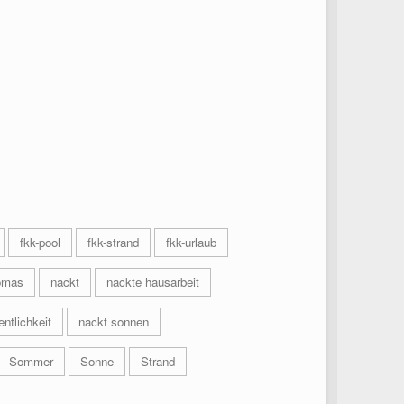
fkk-pool
fkk-strand
fkk-urlaub
omas
nackt
nackte hausarbeit
entlichkeit
nackt sonnen
Sommer
Sonne
Strand