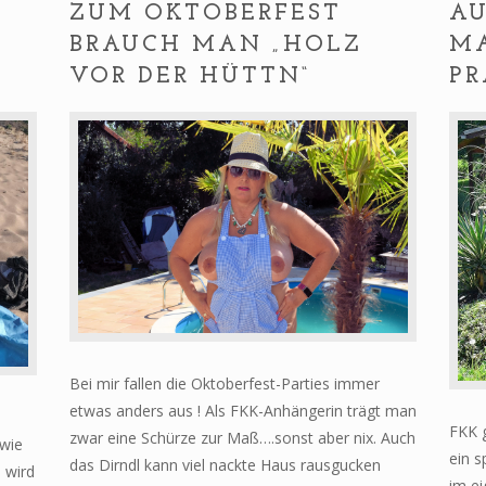
ZUM OKTOBERFEST
AU
BRAUCH MAN „HOLZ
MA
VOR DER HÜTTN“
PR
Bei mir fallen die Oktoberfest-Parties immer
etwas anders aus ! Als FKK-Anhängerin trägt man
FKK g
zwar eine Schürze zur Maß….sonst aber nix. Auch
 wie
ein s
das Dirndl kann viel nackte Haus rausgucken
 wird
im ei