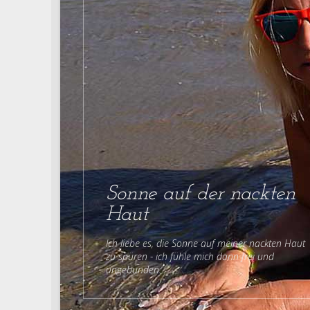
Sonne auf der nackten
Haut
Ich liebe es, die Sonne auf meiner nackten Haut
zu spüren - ich fühle mich dann frei und
ungebunden.